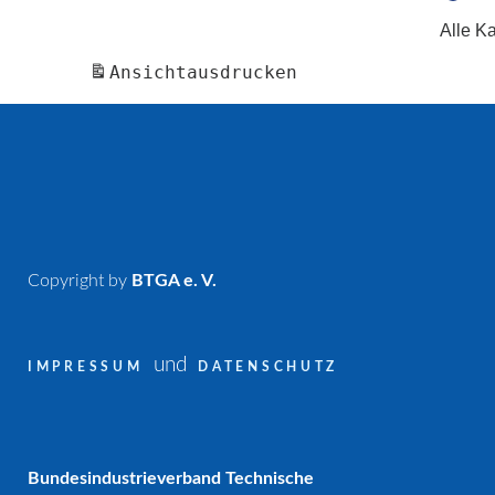
Alle K
Ansicht
ausdrucken
Copyright by
BTGA e. V.
und
IMPRESSUM
DATENSCHUTZ
Bundesindustrieverband Technische