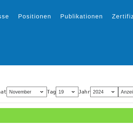
sse
Positionen
Publikationen
Zertif
nat
Tag
Jahr