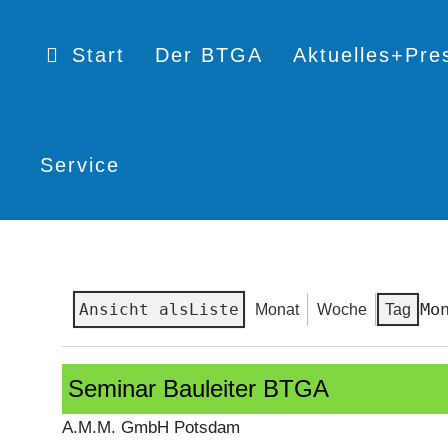
Start
Der BTGA
Aktuelles+Pre
Service
Mo
Ansicht als
Liste
Monat
Woche
Tag
Seminar
Seminar Bauleiter BTGA
Bauleiter
BTGA
A.M.M. GmbH Potsdam