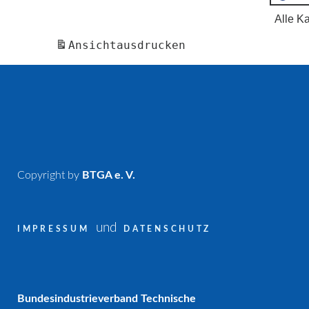
Alle K
Ansicht
ausdrucken
Copyright by
BTGA e. V.
und
IMPRESSUM
DATENSCHUTZ
Bundesindustrieverband Technische