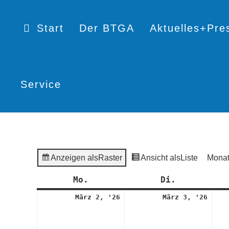
Start
Der BTGA
Aktuelles+Pre
Service
Anzeigen als
Raster
Ansicht als
Liste
Mona
Mo.
Montag
Di.
Dienstag
2.
3.
März 2, '26
März 3, '26
März
März
2026
2026