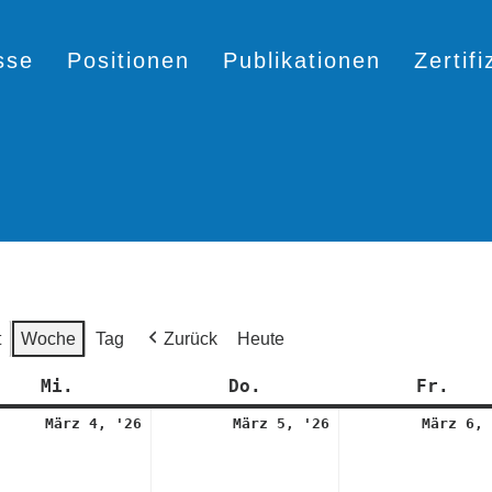
sse
Positionen
Publikationen
Zertif
t
Woche
Tag
Zurück
Heute
Mi.
Mittwoch
Do.
Donnerstag
Fr.
Fre
4.
5.
März 4, '26
März 5, '26
März 6, 
März
März
2026
2026