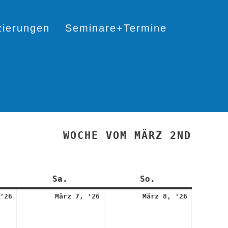
izierungen
Seminare+Termine
WOCHE VOM MÄRZ 2ND
itag
Sa.
Samstag
So.
Sonntag
6.
7.
8.
'26
März 7, '26
März 8, '26
März
März
März
2026
2026
2026