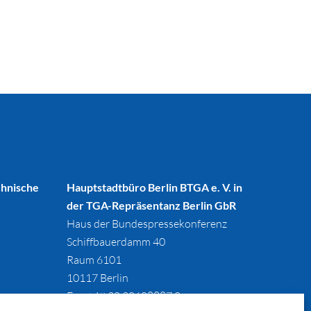
chnische
Hauptstadtbüro Berlin BTGA e. V. in
der TGA-Repräsentanz Berlin GbR
Haus der Bundespressekonferenz
Schiffbauerdamm 40
Raum 6101
10117 Berlin
Fon +49 30 20608887 0