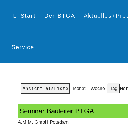
Start
Der BTGA
Aktuelles+Pre
Service
Mo
Ansicht als
Liste
Monat
Woche
Tag
Seminar
Seminar Bauleiter BTGA
Bauleiter
BTGA
A.M.M. GmbH Potsdam