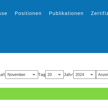
sse
Positionen
Publikationen
Zertif
nat
Tag
Jahr