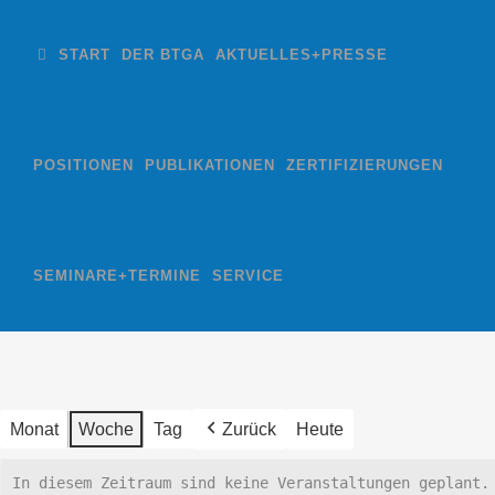
START
DER BTGA
AKTUELLES+PRESSE
POSITIONEN
PUBLIKATIONEN
ZERTIFIZIERUNGEN
SEMINARE+TERMINE
SERVICE
Monat
Woche
Tag
Zurück
Heute
In diesem Zeitraum sind keine Veranstaltungen geplant.