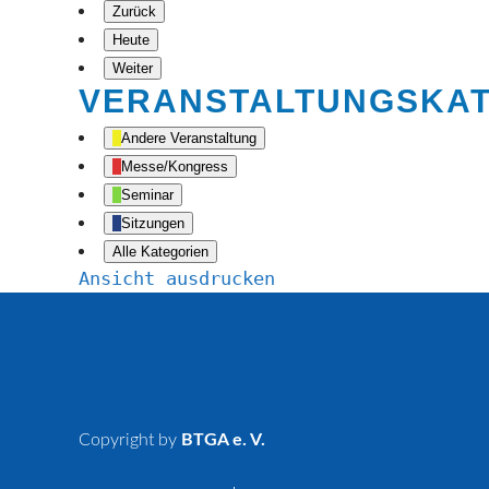
Zurück
Heute
Weiter
VERANSTALTUNGSKA
Andere Veranstaltung
Messe/Kongress
Seminar
Sitzungen
Alle Kategorien
Ansicht
ausdrucken
Copyright by
BTGA e. V.