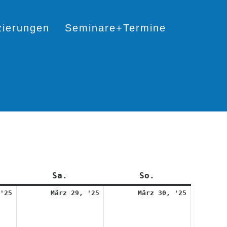
izierungen
Seminare+Termine
itag
Sa.
Samstag
So.
Sonntag
28.
29.
30.
'25
März 29, '25
März 30, '25
März
März
März
2025
2025
2025