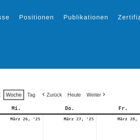
sse
Positionen
Publikationen
Zertif
t
Woche
Tag
Zurück
Heute
Weiter
Mi.
Mittwoch
Do.
Donnerstag
Fr.
Fre
26.
27.
März 26, '25
März 27, '25
März 28, 
März
März
2025
2025