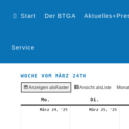
Start
Der BTGA
Aktuelles+Pre
Service
WOCHE VOM MÄRZ 24TH
Anzeigen als
Raster
Ansicht als
Liste
Mona
Mo.
Montag
Di.
Dienstag
24.
25.
März 24, '25
März 25, '25
März
März
2025
2025