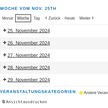
WOCHE VOM NOV. 25TH
Monat
Woche
Tag
Zurück
Heute
Weiter
25. November 2024
Seminar
26. November 2024
Bauleitender
Seminar
TGA-
Obermonteur
27. November 2024
Bauleitender
Wirtschaftsforum
BTGA
Seminar
TGA-
Obermonteur
28. November 2024
Bauleitender
Wirtschaftsforum
BTGA
Seminar
Obermonteur
29. November 2024
Bauleitender
BTGA
Seminar
Obermonteur
VERANSTALTUNGSKATEGORIEN
Andere Veran
Bauleitender
BTGA
Ansicht
ausdrucken
Obermonteur