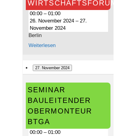
WIRTSCHAFTSFORUM
00:00
–
01:00
26. November 2024
–
27.
November 2024
Berlin
Weiterlesen
27. November 2024
Seminar
SEMINAR
Bauleitender
Obermonteur
BAULEITENDER
BTGA
OBERMONTEUR
BTGA
00:00
–
01:00