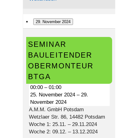
29. November 2024
Seminar
SEMINAR
Bauleitender
Obermonteur
BAULEITENDER
BTGA
OBERMONTEUR
BTGA
00:00
–
01:00
25. November 2024
–
29.
November 2024
A.M.M. GmbH Potsdam
Wetzlaer Str. 86, 14482 Potsdam
Woche 1: 25.11. – 29.11.2024
Woche 2: 09.12. – 13.12.2024