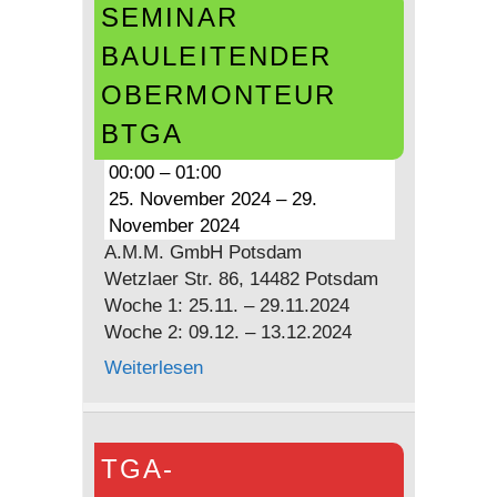
SEMINAR
Bauleitender
Obermonteur
BAULEITENDER
BTGA
OBERMONTEUR
BTGA
00:00
–
01:00
25. November 2024
–
29.
November 2024
A.M.M. GmbH Potsdam
Wetzlaer Str. 86, 14482 Potsdam
Woche 1: 25.11. – 29.11.2024
Woche 2: 09.12. – 13.12.2024
Weiterlesen
TGA-
TGA-
Wirtschaftsforum