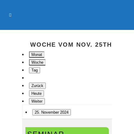
WOCHE VOM NOV. 25TH
Monat
Woche
Tag
Zurück
Heute
Weiter
25. November 2024
Seminar
Bauleitender