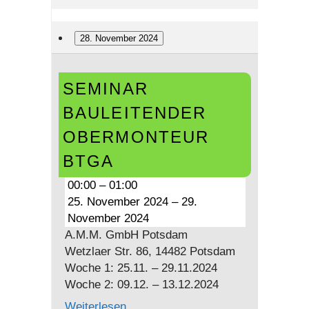
28. November 2024
Seminar
SEMINAR
Bauleitender
Obermonteur
BAULEITENDER
BTGA
OBERMONTEUR
BTGA
00:00
–
01:00
25. November 2024
–
29.
November 2024
A.M.M. GmbH Potsdam
Wetzlaer Str. 86, 14482 Potsdam
Woche 1: 25.11. – 29.11.2024
Woche 2: 09.12. – 13.12.2024
Weiterlesen