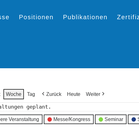
sse
Positionen
Publikationen
Zertif
t
Woche
Tag
Zurück
Heute
Weiter
altungen geplant.
ere Veranstaltung
Messe/Kongress
Seminar