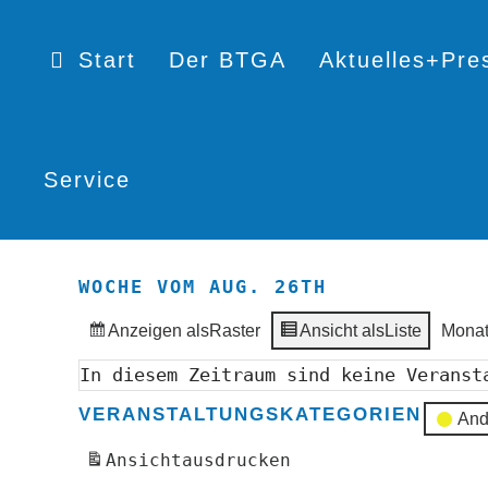
Start
Der BTGA
Aktuelles+Pre
Service
WOCHE VOM AUG. 26TH
Anzeigen als
Raster
Ansicht als
Liste
Mona
In diesem Zeitraum sind keine Veranst
VERANSTALTUNGSKATEGORIEN
And
Ansicht
ausdrucken