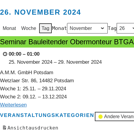
26. NOVEMBER 2024
Monat
Tag
Monat
Woche
Tag
Seminar
Seminar Bauleitender Obermonteur BTGA
Bauleitender
00:00
–
01:00
Obermonteur
25. November 2024
–
29. November 2024
BTGA
A.M.M. GmbH Potsdam
Wetzlaer Str. 86, 14482 Potsdam
Woche 1: 25.11. – 29.11.2024
Woche 2: 09.12. – 13.12.2024
Weiterlesen
VERANSTALTUNGSKATEGORIEN
Andere Veran
Ansicht
ausdrucken