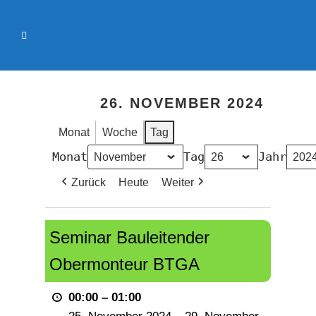
26. NOVEMBER 2024
Monat
Woche
Tag
Monat
Tag
Jahr
Zurück
Heute
Weiter
Seminar
Seminar Bauleitender
Bauleitender
Obermonteur
Obermonteur BTGA
BTGA
00:00
–
01:00