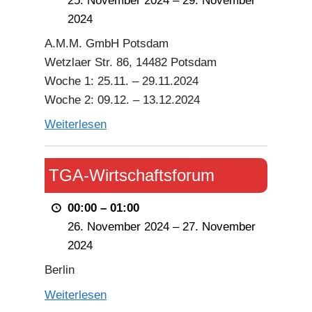
25. November 2024
–
29. November
2024
A.M.M. GmbH Potsdam
Wetzlaer Str. 86, 14482 Potsdam
Woche 1: 25.11. – 29.11.2024
Woche 2: 09.12. – 13.12.2024
Weiterlesen
TGA-
TGA-Wirtschaftsforum
Wirtschaftsforum
00:00
–
01:00
26. November 2024
–
27. November
2024
Berlin
Weiterlesen