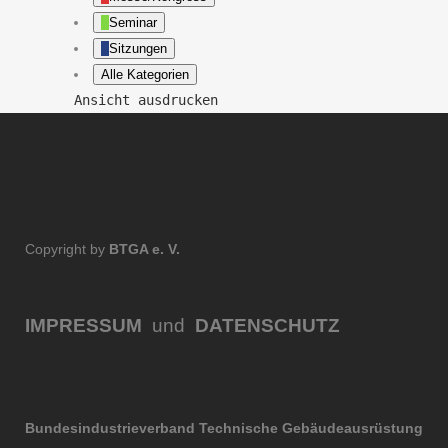
Seminar
Sitzungen
Alle Kategorien
Ansicht
ausdrucken
Copyright by
BTGA e. V.
IMPRESSUM
und
DATENSCHUTZ
Bundesindustrieverband Technische Gebäudeausrüstung