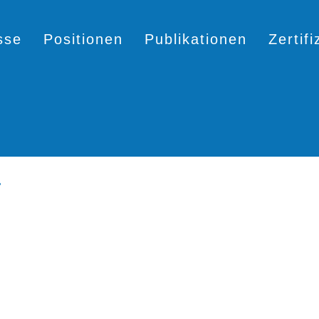
sse
Positionen
Publikationen
Zertif
T