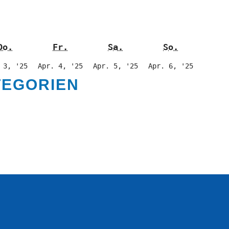
Donnerstag
Freitag
Samstag
Sonntag
Do.
Fr.
Sa.
So.
3.
4.
5.
6.
 3, '25
Apr. 4, '25
Apr. 5, '25
Apr. 6, '25
April
April
April
April
TEGORIEN
2025
2025
2025
2025