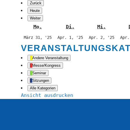
Zurück
Heute
Weiter
Montag
Dienstag
Mittwoch
Mo.
Di.
Mi.
31.
1.
2.
März 31, '25
Apr. 1, '25
Apr. 2, '25
Apr.
März
April
April
VERANSTALTUNGSKA
2025
2025
2025
Andere Veranstaltung
Messe/Kongress
Seminar
Sitzungen
Alle Kategorien
Ansicht
ausdrucken