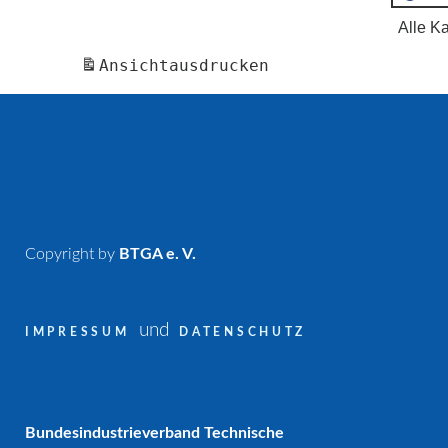
Alle K
Ansicht
ausdrucken
Copyright by
BTGA e. V.
und
IMPRESSUM
DATENSCHUTZ
Bundesindustrieverband Technische