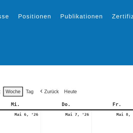
sse
Positionen
Publikationen
Zertif
t
Woche
Tag
Zurück
Heute
Mi.
Mittwoch
Do.
Donnerstag
Fr.
Fre
6.
7.
Mai 6, '26
Mai 7, '26
Mai 8, 
Mai
Mai
2026
2026