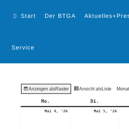
Start
Der BTGA
Aktuelles+Pre
Service
Anzeigen als
Raster
Ansicht als
Liste
Mona
Mo.
Montag
Di.
Dienstag
4.
5.
Mai 4, '26
Mai 5, '26
Mai
Mai
2026
2026