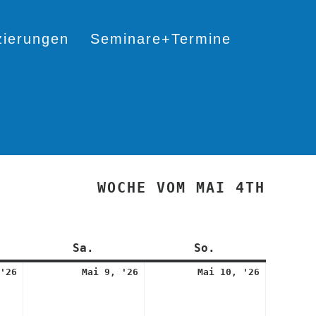
izierungen
Seminare+Termine
WOCHE VOM MAI 4TH
itag
Sa.
Samstag
So.
Sonntag
8.
9.
10.
'26
Mai 9, '26
Mai 10, '26
Mai
Mai
Mai
2026
2026
2026