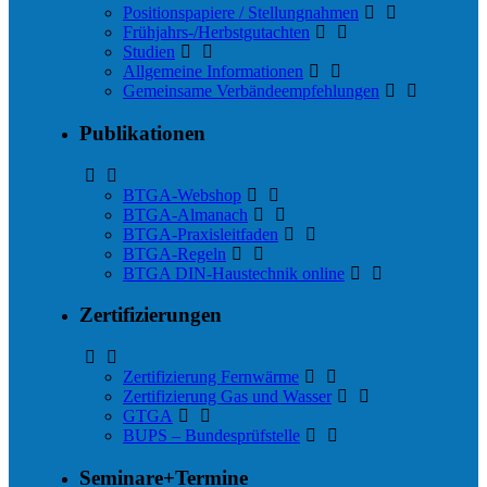
Positionspapiere / Stellungnahmen
Frühjahrs-/Herbstgutachten
Studien
Allgemeine Informationen
Gemeinsame Verbändeempfehlungen
Publikationen
BTGA-Webshop
BTGA-Almanach
BTGA-Praxisleitfaden
BTGA-Regeln
BTGA DIN-Haustechnik online
Zertifizierungen
Zertifizierung Fernwärme
Zertifizierung Gas und Wasser
GTGA
BUPS – Bundesprüfstelle
Seminare+Termine