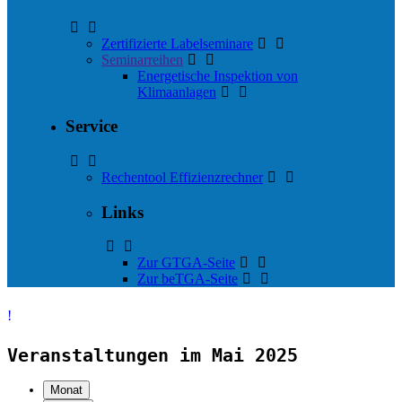
Zertifizierte Labelseminare
Seminarreihen
Energetische Inspektion von
Klimaanlagen
Service
Rechentool Effizienzrechner
Links
Zur GTGA-Seite
Zur beTGA-Seite
Veranstaltungen im Mai 2025
Monat