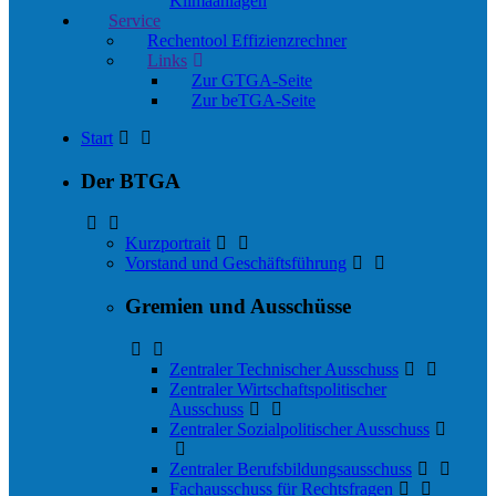
Klimaanlagen
Service
Rechentool Effizienzrechner
Links
Zur GTGA-Seite
Zur beTGA-Seite
Start
Der BTGA
Kurzportrait
Vorstand und Geschäftsführung
Gremien und Ausschüsse
Zentraler Technischer Ausschuss
Zentraler Wirtschaftspolitischer
Ausschuss
Zentraler Sozialpolitischer Ausschuss
Zentraler Berufsbildungsausschuss
Fachausschuss für Rechtsfragen