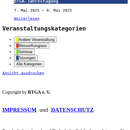
BTGA-
BTGA-Jahrestagung
Jahrestagung
7. Mai 2025
–
9. Mai 2025
Weiterlesen
Veranstaltungskategorien
Andere Veranstaltung
Messe/Kongress
Seminar
Sitzungen
Alle Kategorien
Ansicht
ausdrucken
Copyright by
BTGA e. V.
IMPRESSUM
und
DATENSCHUTZ