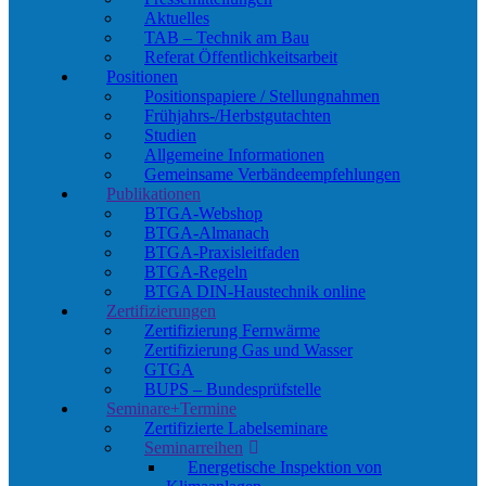
Aktuelles
TAB – Technik am Bau
Referat Öffentlichkeitsarbeit
Positionen
Positionspapiere / Stellungnahmen
Frühjahrs-/Herbstgutachten
Studien
Allgemeine Informationen
Gemeinsame Verbändeempfehlungen
Publikationen
BTGA-Webshop
BTGA-Almanach
BTGA-Praxisleitfaden
BTGA-Regeln
BTGA DIN-Haustechnik online
Zertifizierungen
Zertifizierung Fernwärme
Zertifizierung Gas und Wasser
GTGA
BUPS – Bundesprüfstelle
Seminare+Termine
Zertifizierte Labelseminare
Seminarreihen
Energetische Inspektion von