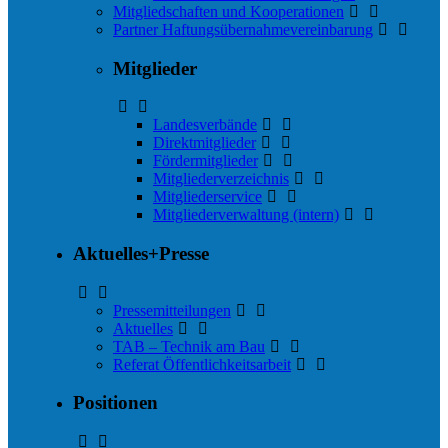
Mitgliedschaften und Kooperationen
Partner Haftungs­übernahmevereinbarung
Mitglieder
Landesverbände
Direktmitglieder
Fördermitglieder
Mitgliederverzeichnis
Mitgliederservice
Mitgliederverwaltung (intern)
Aktuelles+Presse
Pressemitteilungen
Aktuelles
TAB – Technik am Bau
Referat Öffentlichkeitsarbeit
Positionen