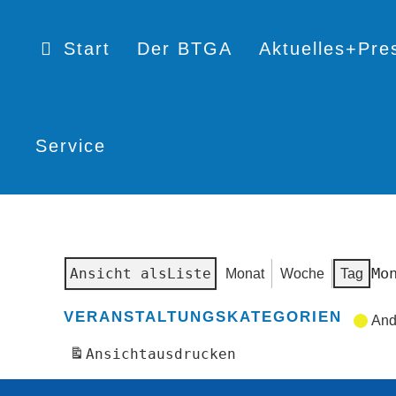
Start
Der BTGA
Aktuelles+Pre
Service
Mo
Ansicht als
Liste
Monat
Woche
Tag
VERANSTALTUNGSKATEGORIEN
And
Ansicht
ausdrucken