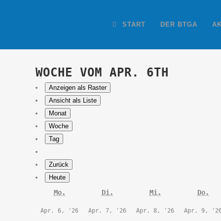
START
DER BTGA
A
WOCHE VOM APR. 6TH
Anzeigen als
Raster
Ansicht als
Liste
Monat
Woche
Tag
Zurück
Heute
Montag
Dienstag
Mittwoch
Don
Mo.
Di.
Mi.
Do.
6.
7.
8.
Apr. 6, '26
Apr. 7, '26
Apr. 8, '26
Apr. 9, '2