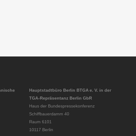
hnische
Hauptstadtbüro Berlin BTGA e. V. in der
TGA-Repräsentanz Berlin GbR
Haus der Bundespressekonferenz
Schiffbauerdamm 40
Raum 6101
10117 Berlin