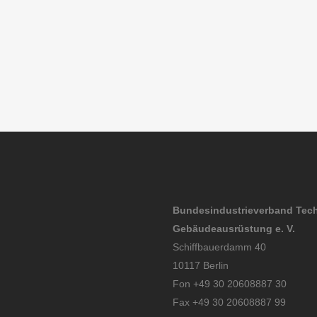
April
April
April
April
2026
2026
2026
2026
Bundesindustrieverband Tec
Gebäudeausrüstung e. V.
Schiffbauerdamm 40
10117 Berlin
Fon +49 30 20608887 30
Fax +49 30 20608887 99