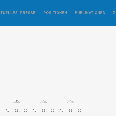
KTUELLES+PRESSE
POSITIONEN
PUBLIKATIONEN
Z
nerstag
Freitag
Samstag
Sonntag
Fr.
Sa.
So.
9.
10.
11.
12.
6
Apr. 10, '26
Apr. 11, '26
Apr. 12, '26