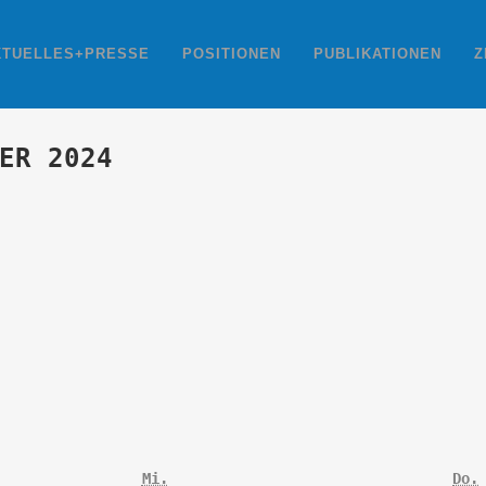
KTUELLES+PRESSE
POSITIONEN
PUBLIKATIONEN
Z
ER 2024
Mittwoch
D
Mi.
Do.