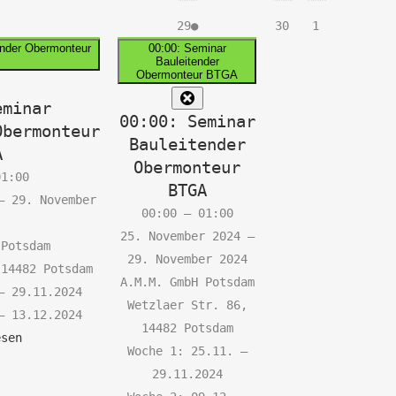
.
1
29.
(1
30.
1.
29
●
30
1
vember
eranstaltung)
November
Veranstaltung)
November
Dezember
ender Obermonteur
00:00: Seminar
Bauleitender
24
2024
2024
2024
Obermonteur BTGA
lose
Close
eminar
00:00: Seminar
Obermonteur
Bauleitender
A
Obermonteur
01:00
BTGA
–
29. November
00:00
–
01:00
25. November 2024
–
 Potsdam
29. November 2024
 14482 Potsdam
A.M.M. GmbH Potsdam
– 29.11.2024
Wetzlaer Str. 86,
– 13.12.2024
14482 Potsdam
esen
Woche 1: 25.11. –
29.11.2024