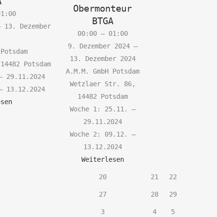
A
Obermonteur
01:00
BTGA
–
13. Dezember
00:00
–
01:00
9. Dezember 2024
–
 Potsdam
13. Dezember 2024
 14482 Potsdam
A.M.M. GmbH Potsdam
– 29.11.2024
Wetzlaer Str. 86,
– 13.12.2024
14482 Potsdam
esen
Woche 1: 25.11. –
29.11.2024
Woche 2: 09.12. –
13.12.2024
Weiterlesen
9.
20.
21.
22.
20
21
22
ezember
Dezember
Dezember
Dezember
6.
27.
28.
29.
27
28
29
024
2024
2024
2024
ezember
Dezember
Dezember
Dezember
3.
4.
5.
3
4
5