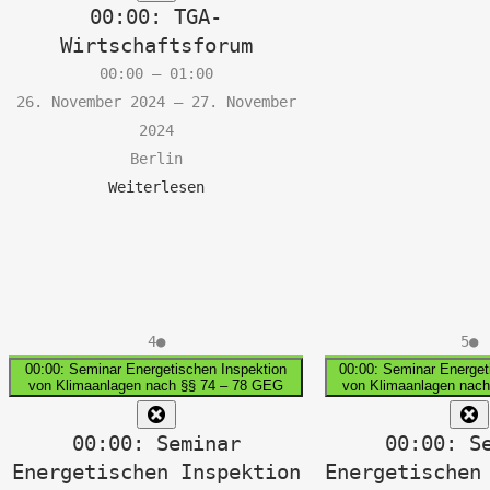
00:00: TGA-
Wirtschaftsforum
00:00
–
01:00
26. November 2024
–
27. November
2024
Berlin
Weiterlesen
4.
(1
5.
(
4
●
5
●
Dezember
Veranstaltung)
De
V
00:00: Seminar Energetischen Inspektion
00:00: Seminar Energet
von Klimaanlagen nach §§ 74 – 78 GEG
von Klimaanlagen nac
2024
20
Close
C
00:00: Seminar
00:00: S
Energetischen Inspektion
Energetischen