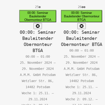
25.
(1
26.
(2
25
●
26
●●
November
Veranstaltung)
November
Veranstalt
00:00: Seminar
00:00: Seminar
Bauleitender
Bauleitender Obermonteur
2024
2024
Obermonteur BTGA
BTGA
Close
Close
00:00: Seminar
00:00: Seminar
Bauleitender
Bauleitender
Obermonteur
Obermonteur BTGA
BTGA
00:00
–
01:00
00:00
–
01:00
25. November 2024
–
25. November 2024
–
29. November 2024
29. November 2024
A.M.M. GmbH Potsdam
A.M.M. GmbH Potsdam
Wetzlaer Str. 86,
Wetzlaer Str. 86,
14482 Potsdam
14482 Potsdam
Woche 1: 25.11. –
Woche 1: 25.11. –
29.11.2024
29.11.2024
Woche 2: 09.12. –