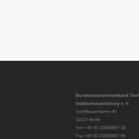
2024
2
Januar
Ja
2025
20
Bundesindustrieverband Tec
Gebäudeausrüstung e. V.
Schiffbauerdamm 40
10117 Berlin
Fon +49 30 20608887 30
Fax +49 30 20608887 99