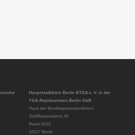
024
2024
2024
2024
nuar
Januar
Januar
Januar
25
2025
2025
2025
hnische
Hauptstadtbüro Berlin BTGA e. V. in der
TGA-Repräsentanz Berlin GbR
Haus der Bundespressekonferenz
Schiffbauerdamm 40
Raum 6101
10117 Berlin