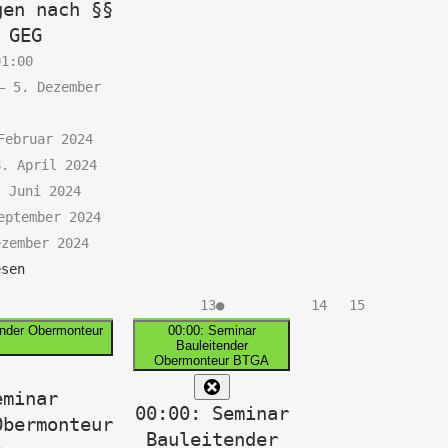
gen nach §§
 GEG
01:00
–
5. Dezember
Februar 2024
8. April 2024
. Juni 2024
eptember 2024
ezember 2024
esen
.
1
13.
(1
14.
15.
13
●
14
15
zember
eranstaltung)
Dezember
Veranstaltung)
Dezember
Dezember
ender Obermonteur
00:00: Seminar
Bauleitender
24
2024
2024
2024
Obermonteur BTGA
lose
Close
eminar
00:00: Seminar
Obermonteur
Bauleitender