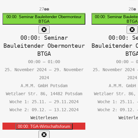
27.
(2
28
(
27
●●
28
●
ungen)
November
Veranstaltungen)
No
V
00:00: Seminar Bauleitender Obermonteur
00:00: Seminar Bauleit
BTGA
BTGA
2024
20
Close
C
00:00: Seminar
00:00: S
Bauleitender Obermonteur
Bauleitender 
BTGA
BTG
00:00
–
01:00
00:00
–
25. November 2024
–
29. November
25. November 2024
2024
2024
A.M.M. GmbH Potsdam
A.M.M. GmbH
Wetzlaer Str. 86, 14482 Potsdam
Wetzlaer Str. 86,
Woche 1: 25.11. – 29.11.2024
Woche 1: 25.11. 
Woche 2: 09.12. – 13.12.2024
Woche 2: 09.12. 
Weiterlesen
Weiterl
00:00: TGA-Wirtschaftsforum
Close