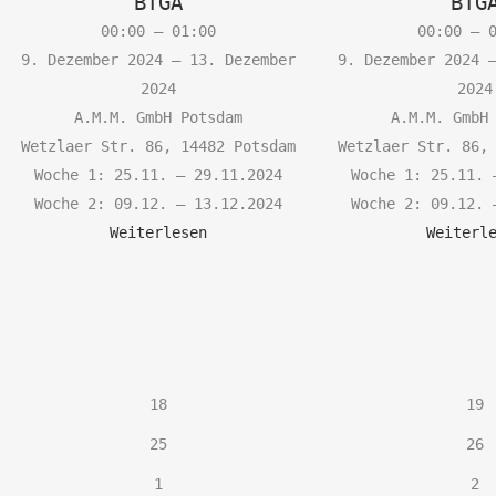
BTGA
BTG
00:00
–
01:00
00:00
–
9. Dezember 2024
–
13. Dezember
9. Dezember 2024
2024
2024
A.M.M. GmbH Potsdam
A.M.M. GmbH
Wetzlaer Str. 86, 14482 Potsdam
Wetzlaer Str. 86,
Woche 1: 25.11. – 29.11.2024
Woche 1: 25.11. 
Woche 2: 09.12. – 13.12.2024
Woche 2: 09.12. 
Weiterlesen
Weiterl
18.
1
18
19
Dezember
D
25.
2
25
26
2024
2
Dezember
D
1.
2.
1
2