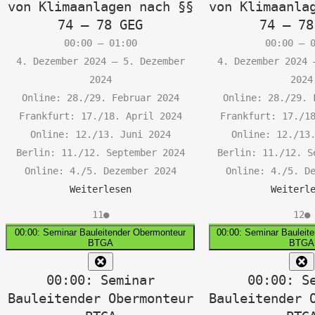
von Klimaanlagen nach §§
von Klimaanla
74 – 78 GEG
74 – 78
00:00
–
01:00
00:00
–
4. Dezember 2024
–
5. Dezember
4. Dezember 2024
2024
2024
Online: 28./29. Februar 2024
Online: 28./29. 
Frankfurt: 17./18. April 2024
Frankfurt: 17./1
Online: 12./13. Juni 2024
Online: 12./13
Berlin: 11./12. September 2024
Berlin: 11./12. S
Online: 4./5. Dezember 2024
Online: 4./5. D
Weiterlesen
Weiterl
11.
(1
12
(
11
●
12
●
ng)
Dezember
Veranstaltung)
De
V
00:00: Seminar Bauleitender Obermonteur
00:00: Seminar Bauleit
BTGA
BTGA
2024
20
Close
C
00:00: Seminar
00:00: S
Bauleitender Obermonteur
Bauleitender 