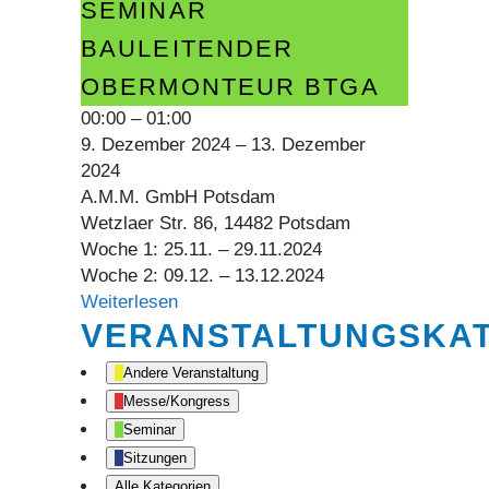
Seminar
SEMINAR
Bauleitender
BAULEITENDER
Obermonteur
OBERMONTEUR BTGA
BTGA
00:00
–
01:00
9. Dezember 2024
–
13. Dezember
2024
A.M.M. GmbH Potsdam
Wetzlaer Str. 86, 14482 Potsdam
Woche 1: 25.11. – 29.11.2024
Woche 2: 09.12. – 13.12.2024
Weiterlesen
VERANSTALTUNGSKA
Andere Veranstaltung
Messe/Kongress
Seminar
Sitzungen
Alle Kategorien