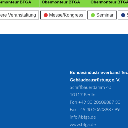
ermonteur BTGA
Obermonteur BTGA
Obermonteur BTG
ere Veranstaltung
Messe/Kongress
Seminar
Bundesindustrieverband Te
Gebäudeausrüstung e. V.
Schiffbauerdamm 40
10117 Berlin
Fon +49 30 20608887 30
Fax +49 30 20608887 99
info@btga.de
www.btga.de