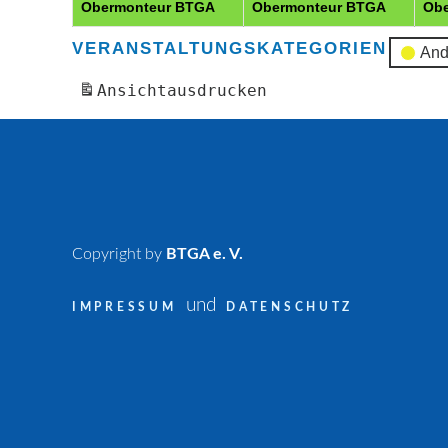
Obermonteur BTGA
Obermonteur BTGA
Ob
VERANSTALTUNGSKATEGORIEN
And
Ansicht
ausdrucken
Copyright by
BTGA e. V.
und
IMPRESSUM
DATENSCHUTZ