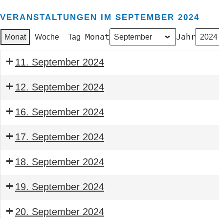
VERANSTALTUNGEN IM SEPTEMBER 2024
Monat
Jahr
Monat
Woche
Tag
11. September 2024
Seminar
12. September 2024
Energetischen
Seminar
Inspektion
16. September 2024
Energetischen
von
Seminar
Inspektion
Klimaanlagen
17. September 2024
Bauleitender
von
nach
Seminar
Obermonteur
Klimaanlagen
§§
18. September 2024
Bauleitender
BTGA
nach
74
Seminar
Obermonteur
§§
19. September 2024
–
Bauleitender
BTGA
74
78
Seminar
Obermonteur
20. September 2024
–
GEG