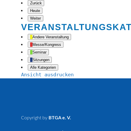
Zurück
Heute
Weiter
VERANSTALTUNGSKA
Andere Veranstaltung
Messe/Kongress
Seminar
Sitzungen
Alle Kategorien
Ansicht
ausdrucken
Copyright by
BTGA e. V.