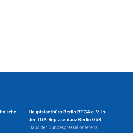
chnische
Hauptstadtbüro Berlin BTGA e. V. in
der TGA-Repräsentanz Berlin GbR
Haus der Bundespressekonferenz