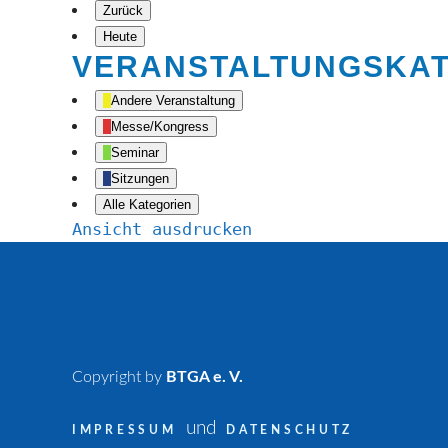
Zurück
Heute
VERANSTALTUNGSKA
Andere Veranstaltung
Messe/Kongress
Seminar
Sitzungen
Alle Kategorien
Ansicht
ausdrucken
Copyright by
BTGA e. V.
und
IMPRESSUM
DATENSCHUTZ