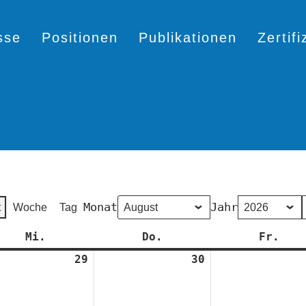
sse
Positionen
Publikationen
Zertif
Monat
Jahr
t
Woche
Tag
Mi.
Mittwoch
Do.
Donnerstag
Fr.
Fre
29
29.
30
30.
Juli
Juli
2026
2026