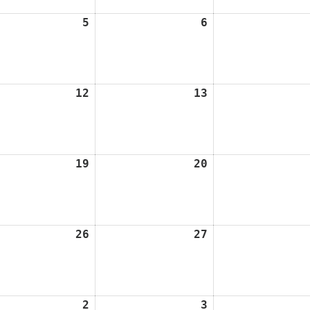
5
5.
6
6.
st
August
August
2026
2026
12
12.
13
13.
st
August
August
2026
2026
19
19.
20
20.
st
August
August
2026
2026
26
26.
27
27.
st
August
August
2026
2026
2
2.
3
3.