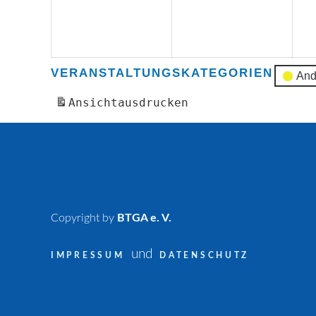
August
Sept
2026
2026
VERANSTALTUNGSKATEGORIEN
And
Ansicht
ausdrucken
Copyright by
BTGA e. V.
und
IMPRESSUM
DATENSCHUTZ