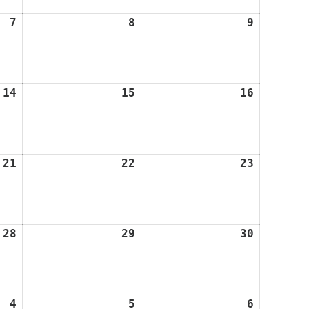
7
7.
8
8.
9
9.
August
August
August
2026
2026
2026
14
14.
15
15.
16
16.
August
August
August
2026
2026
2026
21
21.
22
22.
23
23.
August
August
August
2026
2026
2026
28
28.
29
29.
30
30.
August
August
August
2026
2026
2026
4
4.
5
5.
6
6.