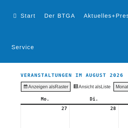
Start
Der BTGA
Aktuelles+Pre
Service
VERANSTALTUNGEN IM AUGUST 2026
Anzeigen als
Raster
Ansicht als
Liste
Mona
Mo.
Montag
Di.
Dienstag
27
27.
28
28.
Juli
Juli
2026
2026