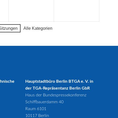
September
September
Septembe
2026
2026
2026
Sitzungen
Alle Kategorien
chnische
Hauptstadtbüro Berlin BTGA e. V. in
der TGA-Repräsentanz Berlin GbR
Haus der Bundespressekonferenz
Schiffbauerdamm 40
Raum 6101
10117 Berlin