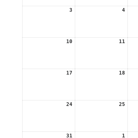
3
3.
4
4.
August
Augu
2026
2026
10
10.
11
11.
August
Augu
2026
2026
17
17.
18
18.
August
Augu
2026
2026
24
24.
25
25.
August
Augu
2026
2026
31
31.
1
1.