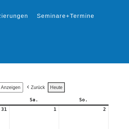
izierungen
Seminare+Termine
Zurück
Heute
itag
Sa.
Samstag
So.
Sonntag
31
31.
1
1.
2
2.
Juli
August
August
2026
2026
2026