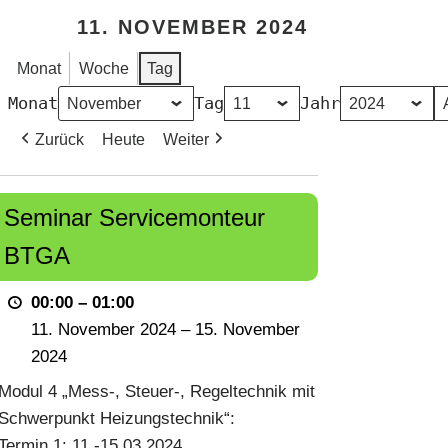
11. NOVEMBER 2024
Monat
Woche
Tag
Monat
Tag
Jahr
Zurück
Heute
Weiter
Seminar
Seminar Servicemonteur
Servicemonteur
BTGA
BTGA
00:00
–
01:00
11. November 2024
–
15. November
2024
Modul 4 „Mess-, Steuer-, Regeltechnik mit
Schwerpunkt Heizungstechnik“:
Termin 1: 11.-15.03.2024