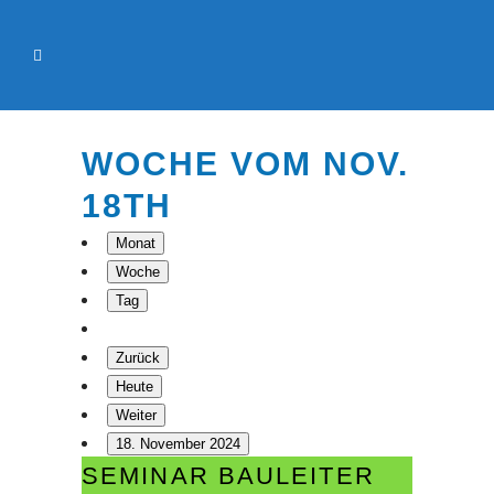
WOCHE VOM NOV.
18TH
Monat
Woche
Tag
Zurück
Heute
Weiter
18. November 2024
Seminar
SEMINAR BAULEITER