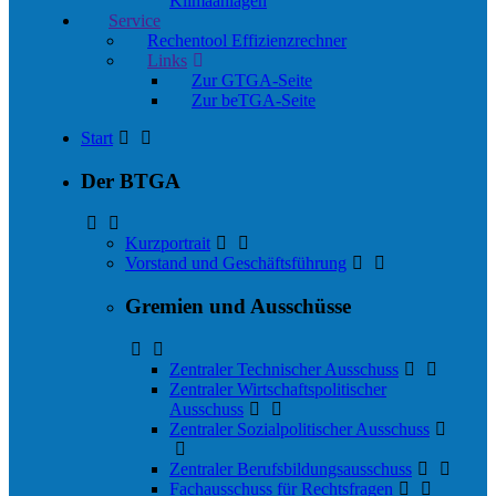
Klimaanlagen
Service
Rechentool Effizienzrechner
Links
Zur GTGA-Seite
Zur beTGA-Seite
Start
Der BTGA
Kurzportrait
Vorstand und Geschäftsführung
Gremien und Ausschüsse
Zentraler Technischer Ausschuss
Zentraler Wirtschaftspolitischer
Ausschuss
Zentraler Sozialpolitischer Ausschuss
Zentraler Berufsbildungsausschuss
Fachausschuss für Rechtsfragen