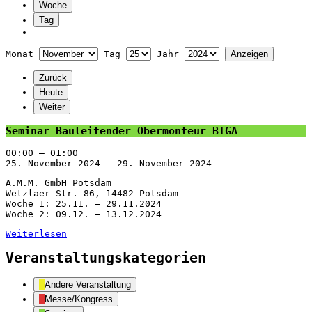
Woche
Tag
Monat
Tag
Jahr
Zurück
Heute
Weiter
Seminar
Seminar Bauleitender Obermonteur BTGA
Bauleitender
Obermonteur
00:00
–
01:00
BTGA
25. November 2024
–
29. November 2024
A.M.M. GmbH Potsdam
Wetzlaer Str. 86, 14482 Potsdam
Woche 1: 25.11. – 29.11.2024
Woche 2: 09.12. – 13.12.2024
Weiterlesen
Veranstaltungskategorien
Andere Veranstaltung
Messe/Kongress