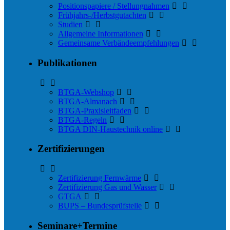
Positionspapiere / Stellungnahmen
Frühjahrs-/Herbstgutachten
Studien
Allgemeine Informationen
Gemeinsame Verbändeempfehlungen
Publikationen
BTGA-Webshop
BTGA-Almanach
BTGA-Praxisleitfaden
BTGA-Regeln
BTGA DIN-Haustechnik online
Zertifizierungen
Zertifizierung Fernwärme
Zertifizierung Gas und Wasser
GTGA
BUPS – Bundesprüfstelle
Seminare+Termine