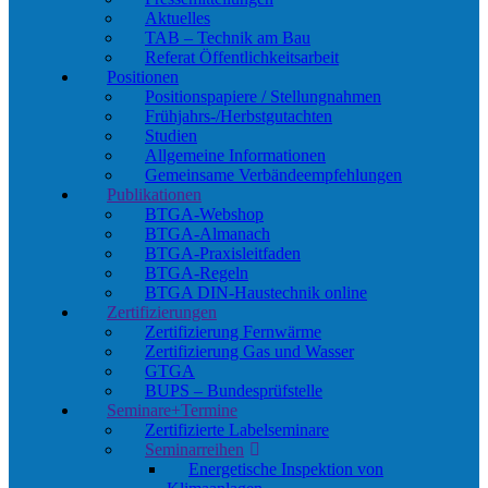
Aktuelles
TAB – Technik am Bau
Referat Öffentlichkeitsarbeit
Positionen
Positionspapiere / Stellungnahmen
Frühjahrs-/Herbstgutachten
Studien
Allgemeine Informationen
Gemeinsame Verbändeempfehlungen
Publikationen
BTGA-Webshop
BTGA-Almanach
BTGA-Praxisleitfaden
BTGA-Regeln
BTGA DIN-Haustechnik online
Zertifizierungen
Zertifizierung Fernwärme
Zertifizierung Gas und Wasser
GTGA
BUPS – Bundesprüfstelle
Seminare+Termine
Zertifizierte Labelseminare
Seminarreihen
Energetische Inspektion von