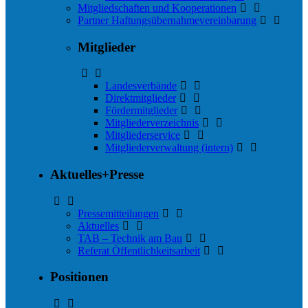
Mitgliedschaften und Kooperationen
Partner Haftungs­übernahmevereinbarung
Mitglieder
Landesverbände
Direktmitglieder
Fördermitglieder
Mitgliederverzeichnis
Mitgliederservice
Mitgliederverwaltung (intern)
Aktuelles+Presse
Pressemitteilungen
Aktuelles
TAB – Technik am Bau
Referat Öffentlichkeitsarbeit
Positionen