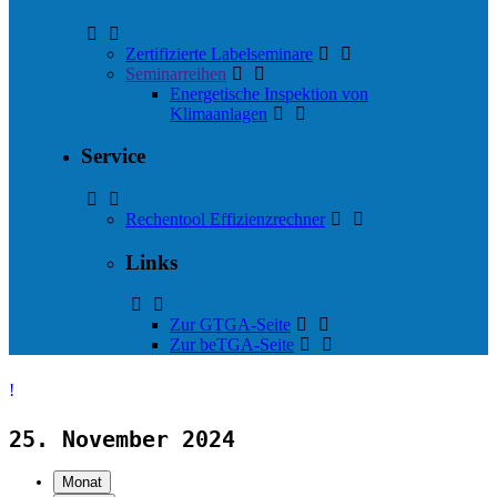
Zertifizierte Labelseminare
Seminarreihen
Energetische Inspektion von
Klimaanlagen
Service
Rechentool Effizienzrechner
Links
Zur GTGA-Seite
Zur beTGA-Seite
25. November 2024
Monat