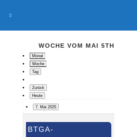
WOCHE VOM MAI 5TH
Monat
Woche
Tag
Zurück
Heute
7. Mai 2025
BTGA-
BTGA-
Jahrestagung