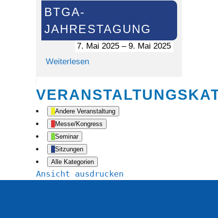
BTGA-
Jahrestagung
JAHRESTAGUNG
7. Mai 2025
–
9. Mai 2025
Weiterlesen
VERANSTALTUNGSKA
Andere Veranstaltung
Messe/Kongress
Seminar
Sitzungen
Alle Kategorien
Ansicht
ausdrucken