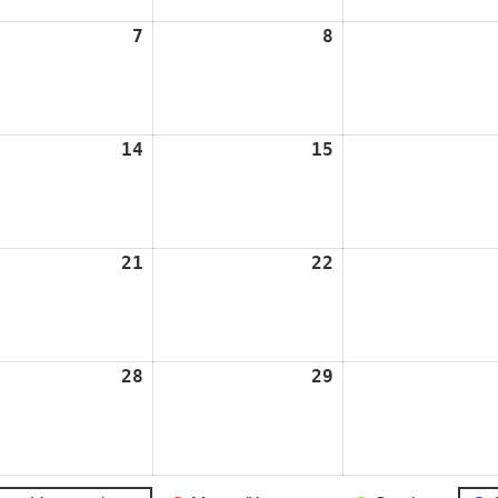
7
7.
8
8.
st
August
August
2024
2024
14
14.
15
15.
st
August
August
2024
2024
21
21.
22
22.
st
August
August
2024
2024
28
28.
29
29.
st
August
August
2024
2024