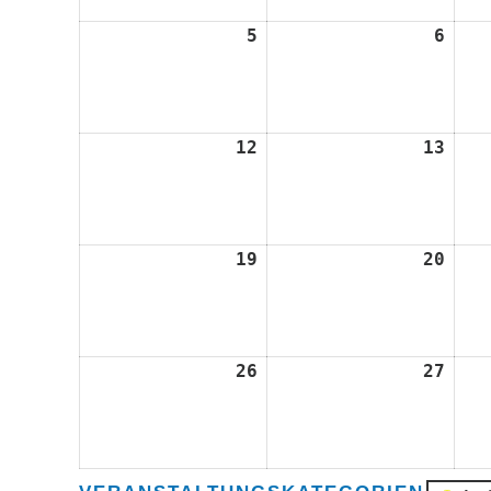
5
5.
6
6.
August
Augu
2024
2024
12
12.
13
13.
August
Augu
2024
2024
19
19.
20
20.
August
Augu
2024
2024
26
26.
27
27.
August
Augu
2024
2024