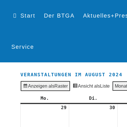
Start
Der BTGA
Aktuelles+Pre
Service
VERANSTALTUNGEN IM AUGUST 2024
Anzeigen als
Raster
Ansicht als
Liste
Mona
Mo.
Montag
Di.
Dienstag
29
29.
30
30.
Juli
Juli
2024
2024