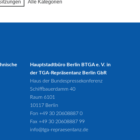
Sitzungen
Alle Kategorien
chnische
Hauptstadtbüro Berlin BTGA e. V. in
der TGA-Repräsentanz Berlin GbR
Haus der Bundespressekonferenz
Schiffbauerdamm 40
Raum 6101
10117 Berlin
Fon +49 30 20608887 0
Fax +49 30 20608887 99
info@tga-repraesentanz.de