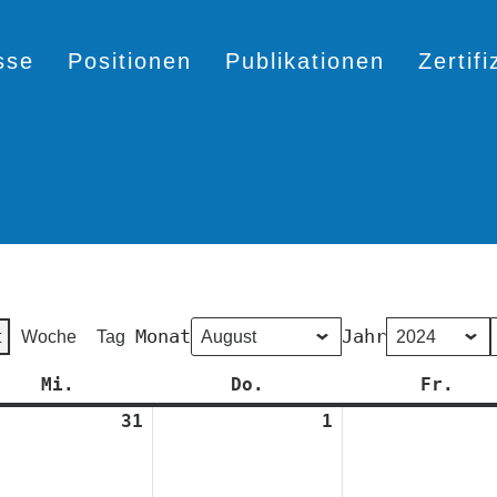
sse
Positionen
Publikationen
Zertif
Monat
Jahr
t
Woche
Tag
Mi.
Mittwoch
Do.
Donnerstag
Fr.
Fre
31
31.
1
1.
Juli
August
2024
2024