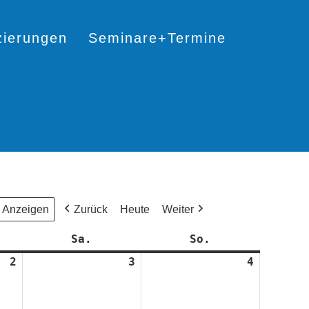
izierungen
Seminare+Termine
Zurück
Heute
Weiter
itag
Sa.
Samstag
So.
Sonntag
2
2.
3
3.
4
4.
August
August
August
2024
2024
2024