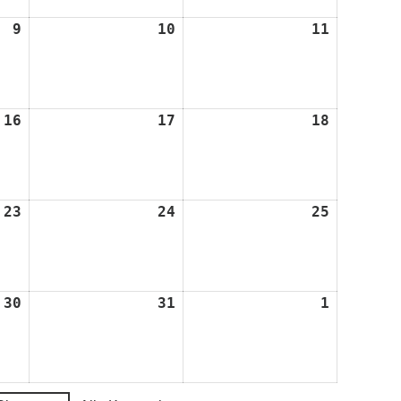
9
9.
10
10.
11
11.
August
August
August
2024
2024
2024
16
16.
17
17.
18
18.
August
August
August
2024
2024
2024
23
23.
24
24.
25
25.
August
August
August
2024
2024
2024
30
30.
31
31.
1
1.
August
August
Septembe
2024
2024
2024